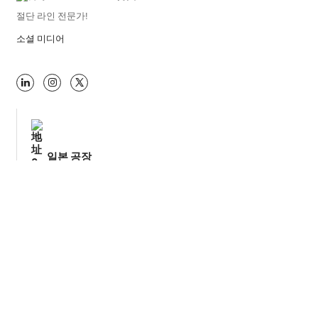
절단 라인 전문가!
소셜 미디어

일본 공장
주소
487-3, Sanshincho, Chuoku, 하마마츠, 시즈오카, 일본
일본 현지 시장 :
+81 53-425-5331