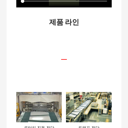
제품 라인
전단
로터리 진동 전단
트래프 전단